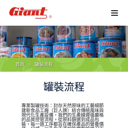
首頁
罐裝流程
罐裝流程
專業製罐技術：封存天然原味的工藝細節
建新食品工廠（巨人牌）結合傳統風味與
現代化生產設備，我們的生產線遵循嚴格
的品質控管流程。從原料篩選到成品包
裝，每一道工序都旨在確保產品的營養價