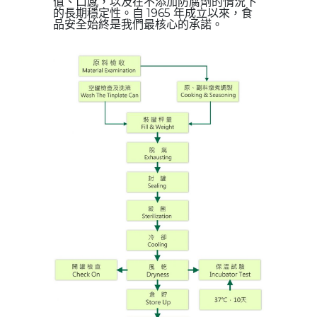
值、口感，以及在不添加防腐劑的情況下
的長期穩定性。自 1965 年成立以來，食
品安全始終是我們最核心的承諾。